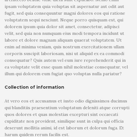
ipsam voluptatem quia voluptas sit aspernatur aut odit aut
fugit, sed quia consequuntur magni dolores eos qui ratione
voluptatem sequi nesciunt. Neque porro quisquam est, qui
dolorem ipsum quia dolor sit amet, consectetur, adipisci
velit, sed quia non numquam eius modi tempora incidunt ut
labore et dolore magnam aliquam quaerat voluptatem. Ut
enim ad minima veniam, quis nostrum exercitationem ullam
corporis suscipit laboriosam, nisi ut aliquid ex ea commodi
consequatur? Quis autem vel eum iure reprehenderit qui in
ea voluptate velit esse quam nihil molestiae consequatur, vel
illum qui dolorem eum fugiat quo voluptas nulla pariatur?
Collection of information
At vero eos et accusamus et iusto odio dignissimos ducimus
qui blanditiis praesentium voluptatum deleniti atque corrupti
quos dolores et quas molestias excepturi sint occaecati
cupiditate non provident, similique sunt in culpa qui officia
deserunt mollitia animi, id est laborum et dolorum fuga. Et
harum quidem rerum facilis est.