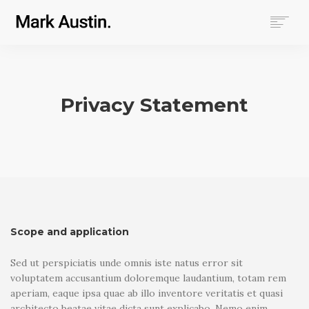
HOME
ABOUT
COMPANIES
Privacy Statement
PROJECTS
CONTACT
SEARCH
Scope and application
Sed ut perspiciatis unde omnis iste natus error sit
voluptatem accusantium doloremque laudantium, totam rem
aperiam, eaque ipsa quae ab illo inventore veritatis et quasi
architecto beatae vitae dicta sunt explicabo. Nemo enim