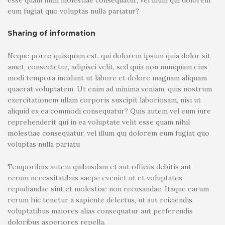
eum fugiat quo voluptas nulla pariatur?
Sharing of information
Neque porro quisquam est, qui dolorem ipsum quia dolor sit
amet, consectetur, adipisci velit, sed quia non numquam eius
modi tempora incidunt ut labore et dolore magnam aliquam
quaerat voluptatem. Ut enim ad minima veniam, quis nostrum
exercitationem ullam corporis suscipit laboriosam, nisi ut
aliquid ex ea commodi consequatur? Quis autem vel eum iure
reprehenderit qui in ea voluptate velit esse quam nihil
molestiae consequatur, vel illum qui dolorem eum fugiat quo
voluptas nulla pariatu
Temporibus autem quibusdam et aut officiis debitis aut
rerum necessitatibus saepe eveniet ut et voluptates
repudiandae sint et molestiae non recusandae. Itaque earum
rerum hic tenetur a sapiente delectus, ut aut reiciendis
voluptatibus maiores alias consequatur aut perferendis
doloribus asperiores repella.